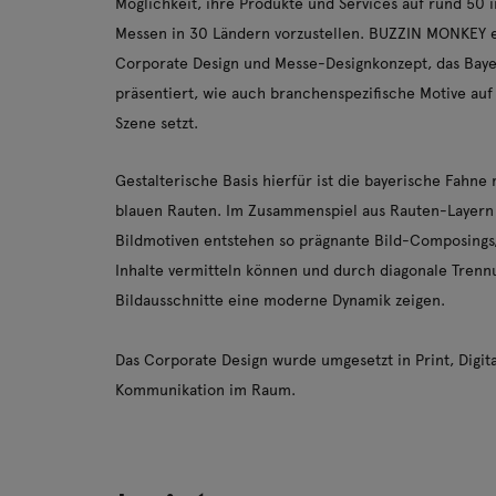
Möglichkeit, ihre Produkte und Services auf rund 50 
Messen in 30 Ländern vorzustellen. BUZZIN MONKEY e
Corporate Design und Messe-Designkonzept, das Bayer
präsentiert, wie auch branchenspezifische Motive au
Szene setzt.
Gestalterische Basis hierfür ist die bayerische Fahne
blauen Rauten. Im Zusammenspiel aus Rauten-Layern
Bildmotiven entstehen so prägnante Bild-Composings,
Inhalte vermitteln können und durch diagonale Tren
Bildausschnitte eine moderne Dynamik zeigen.
Das Corporate Design wurde umgesetzt in Print, Digit
Kommunikation im Raum.