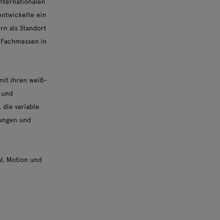
internationalen
ntwickelte ein
n als Standort
f Fachmessen in
 mit ihren weiß-
 und
 die variable
nungen und
al, Motion und